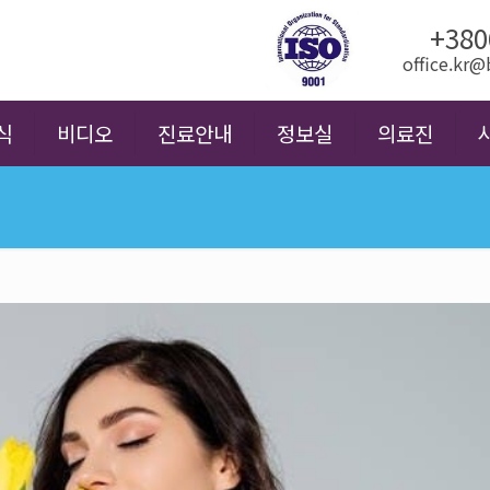
+380
office.kr
식
비디오
진료안내
정보실
의료진