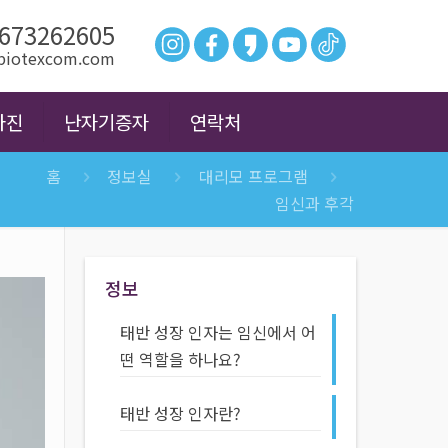
673262605
@biotexcom.com
사진
난자기증자
연락처
홈
정보실
대리모 프로그램
임신과 후각
정보
태반 성장 인자는 임신에서 어
떤 역할을 하나요?
태반 성장 인자란?