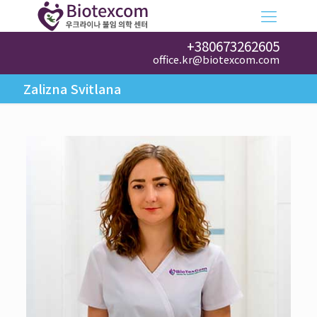
+380673262605
office.kr@biotexcom.com
Zalizna Svitlana